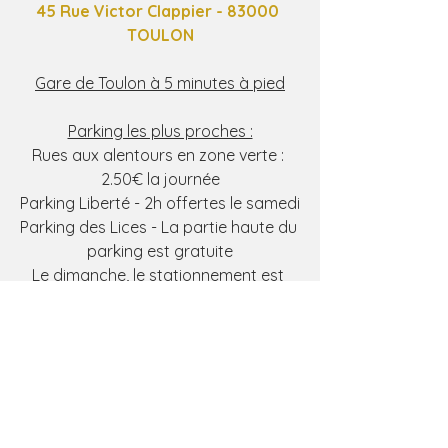
45 Rue Victor Clappier - 83000 
TOULON
Gare de Toulon à 5 minutes à pied
Parking les plus proches :
Rues aux alentours en zone verte : 
2.50€ la journée
Parking Liberté - 2h offertes le samedi
Parking des Lices - La partie haute du 
parking est gratuite
Le dimanche, le stationnement est 
gratuit dans toutes les rues aux 
alentours.
Au plaisir de partager ces moments 
avec vous,
L'équipe AYDM