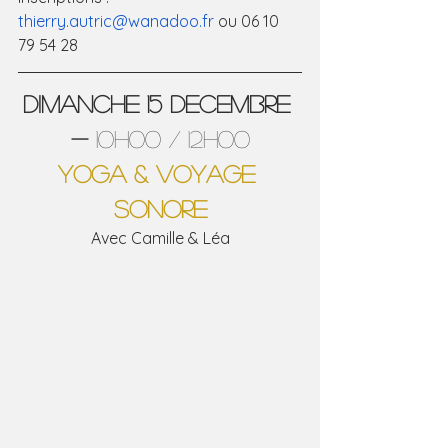
thierry.autric@wanadoo.fr
 ou 06 10 
79 54 28
DIMANCHE 15 decembre 
- 
10h00 / 12h00
yoga & voyage 
sonore
Avec Camille & Léa