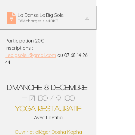
La Danse Le Big Soleil
.
Télécharger • 440KB
Participation 20€
Inscriptions : 
Lebigsoleil@gmail.com
 ou 07 68 14 26 
44
DIMANCHE 8 DECEMBRE 
- 
17h30 / 19h00
YOGA RESTAURATIF
Avec Laëtitia
Ouvrir et alléger Dosha Kapha