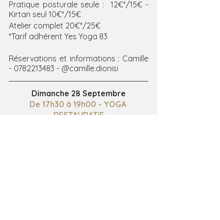
Pratique posturale seule :  12€*/15€ - 
Kirtan seul 10€*/15€
Atelier complet 20€*/25€
*Tarif adhérent Yes Yoga 83
Réservations et informations : Camille 
- 0782213483 - @camille.dionisi
Dimanche 28 Septembre
De 17h30 à 19h00 - YOGA 
RESTAURATIF
Avec Laëtitia
"Sérénité et Équilibre intérieur"
L’automne est une saison de 
changement, de vent et de fraîcheur, 
une période idéale pour ralentir, se 
reconnecter à soi et retrouver son 
équilibre intérieur.
Cet atelier est une véritable 