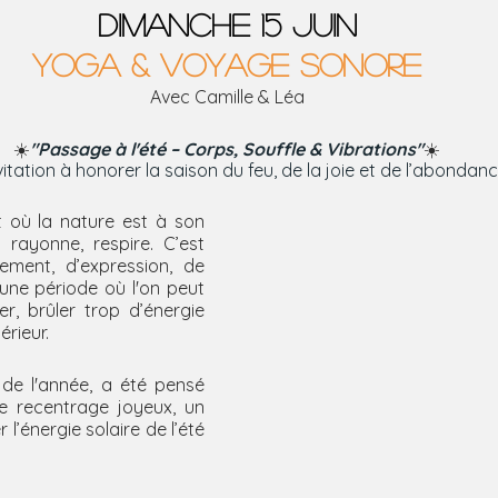
DIMANCHE 15 JUIN
YOGA & VOYAGE SONORE
Avec Camille & Léa
☀️
"Passage à l'été – Corps, Souffle & Vibrations"
☀️
vitation à honorer la saison du feu, de la joie et de l’abondan
t où la nature est à son 
 rayonne, respire. C’est 
ment, d’expression, de 
une période où l'on peut 
r, brûler trop d’énergie 
érieur.
r de l'année, a été pensé 
recentrage joyeux, un 
’énergie solaire de l’été 