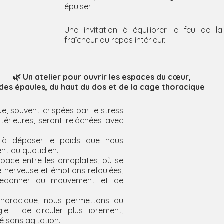
épuiser.
Une invitation à équilibrer le feu de la
fraîcheur du repos intérieur.
🌿 Un atelier pour ouvrir les espaces du cœur,
des épaules, du haut du dos et de la cage thoracique
e, souvent crispées par le stress 
extérieures, seront relâchées avec 
e à déposer le poids que nous 
t au quotidien.
space entre les omoplates, où se 
 nerveuse et émotions refoulées, 
 redonner du mouvement et de 
horacique, nous permettons au 
ie – de circuler plus librement, 
ité sans agitation.