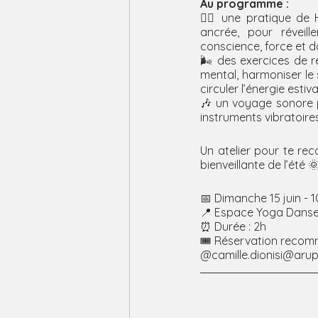
Au programme :
🧘‍♀️ une pratique de 
ancrée, pour réveille
conscience, force et d
🌬️ des exercices de r
mental, harmoniser le 
circuler l’énergie estiva
🎶 un voyage sonore p
instruments vibratoires
Un atelier pour te rec
bienveillante de l’été 
📅 Dimanche 15 juin - 
📍 Espace Yoga Danse 
⏰ Durée : 2h
🎟️ Réservation recom
@camille.dionisi@aru