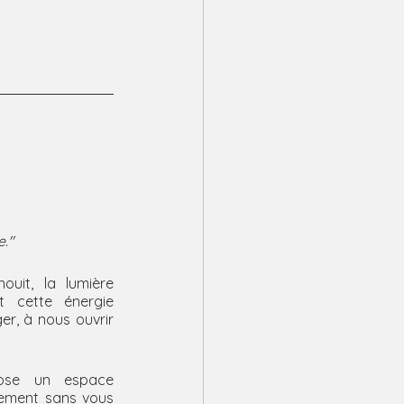
."
ouit, la lumière 
t cette énergie 
r, à nous ouvrir 
ose un espace 
ment sans vous 