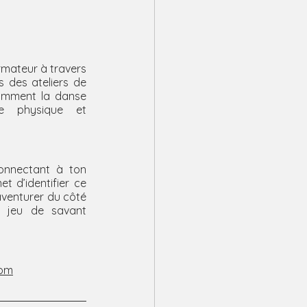
mateur à travers 
 des ateliers de 
omment la danse 
re physique et 
onnectant à ton 
t d’identifier ce 
aventurer du côté 
jeu de savant 
com