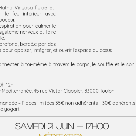
Hatha Vinyasa fluide et 
r le feu intérieur avec 
ouceur.
espiration pour calmer le 
système nerveux et faire 
le.
rofond, bercé.e par des 
 pour apaiser, intégrer, et ouvrir l’espace du cœur.
onnecter à toi-même à travers le corps, le souffle et le son 

10h-12h
Méditerranée, 45 rue Victor Clappier, 83000 Toulon
mandée – Places limitées 35€ non adhérents - 30€ adhérents
pa.yogart
SAMEDI 21 juin - 17h00