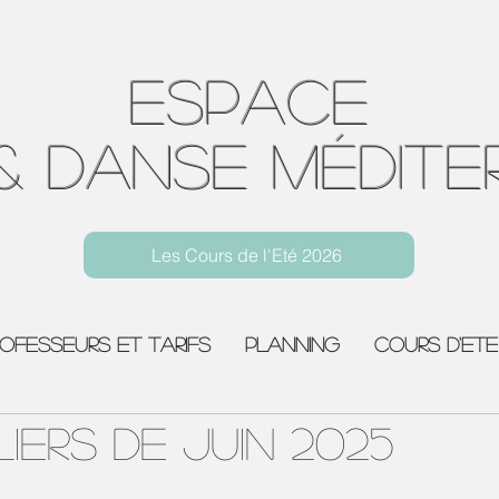
Espace
& Danse Médite
Les Cours de l'Eté 2026
Yoga Toulon Centre Ville
rofesseurs et Tarifs
Planning
COURS D'ETE
LIERS DE JUIN 2025