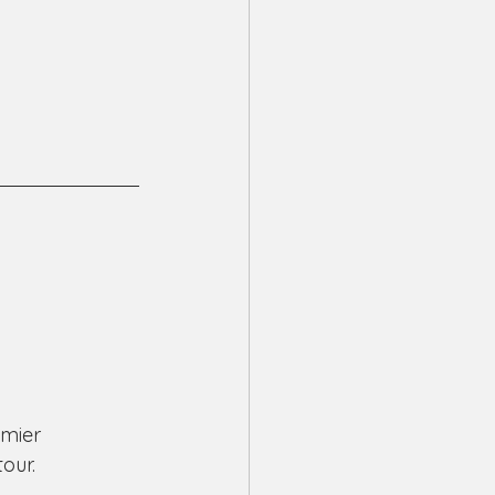
mier 
our.