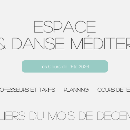
Espace
& Danse Médite
Les Cours de l'Eté 2026
Yoga Toulon Centre Ville
rofesseurs et Tarifs
Planning
COURS D'ETE
liers du Mois de DEC