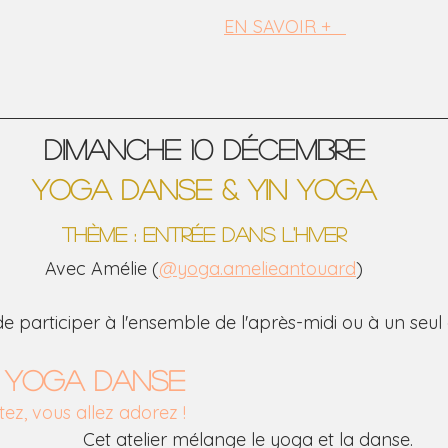
EN SAVOIR +   
dimanche 10 décembre
Yoga Danse & Yin Yoga
thème : entrée dans l'hiver
Avec Amélie (
@
yoga.amelieantouard
)
 de participer à l'ensemble de l'après-midi ou à un seul a
0 YOGA DANSE
ez, vous allez adorez !
Cet atelier mélange le yoga et la danse.