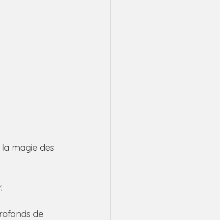
 la magie des 
.
profonds de 