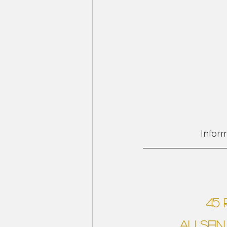
Inform
45 
au sein