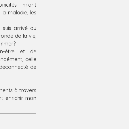
icités m'ont 
a maladie, les 
uis arrivé au 
onde de la vie, 
primer? 
-être et de 
ndément, celle 
déconnecté de 
ents à travers 
nt enrichir mon 