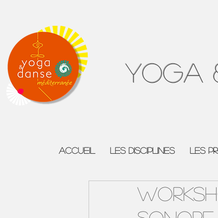
Yoga 
ACCUEIL
Les Disciplines
Les P
WORKSH
SONORE 