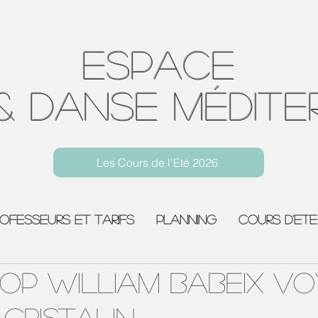
Espace
& Danse Médite
Les Cours de l'Eté 2026
Yoga Toulon Centre Ville
rofesseurs et Tarifs
Planning
COURS D'ETE
OP WILLIAM BABEIX V
CRISTALIN