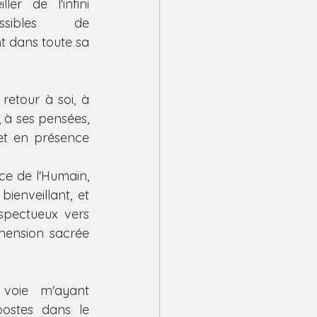
ler de l'infini 
ibles de 
t dans toute sa 
retour à soi, à 
 à ses pensées, 
et en présence 
e de l'Humain, 
ienveillant, et 
ectueux vers 
ension sacrée 
voie m'ayant 
postes dans le 